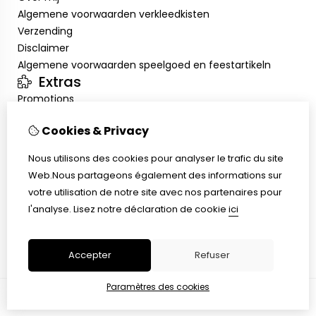
Algemene voorwaarden verkleedkisten
Verzending
Disclaimer
Algemene voorwaarden speelgoed en feestartikeln
Extras
Promotions
Mon compte
Cookies & Privacy
Inloggen
Historique de commandes
Nous utilisons des cookies pour analyser le trafic du site
Liste de souhaits
Web.Nous partageons également des informations sur
Service client
votre utilisation de notre site avec nos partenaires pour
Nous contacter
l'analyse.
Lisez notre déclaration de cookie
ici
Retour de marchandise
Plan du site
Accepter
Refuser
Paramètres des cookies
© Copyright 2026 |
TSB