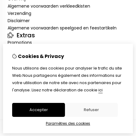
Algemene voorwaarden verkleedkisten
Verzending
Disclaimer
Algemene voorwaarden speelgoed en feestartikeln
Extras
Promotions
Mon compte
Cookies & Privacy
Inloggen
Historique de commandes
Nous utilisons des cookies pour analyser le trafic du site
Liste de souhaits
Web.Nous partageons également des informations sur
Service client
votre utilisation de notre site avec nos partenaires pour
Nous contacter
l'analyse.
Lisez notre déclaration de cookie
ici
Retour de marchandise
Plan du site
Accepter
Refuser
Paramètres des cookies
© Copyright 2026 |
TSB