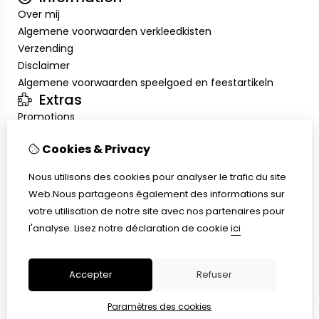
Over mij
Algemene voorwaarden verkleedkisten
Verzending
Disclaimer
Algemene voorwaarden speelgoed en feestartikeln
Extras
Promotions
Mon compte
Cookies & Privacy
Inloggen
Historique de commandes
Nous utilisons des cookies pour analyser le trafic du site
Liste de souhaits
Web.Nous partageons également des informations sur
Service client
votre utilisation de notre site avec nos partenaires pour
Nous contacter
l'analyse.
Lisez notre déclaration de cookie
ici
Retour de marchandise
Plan du site
Accepter
Refuser
Paramètres des cookies
© Copyright 2026 |
TSB