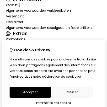
Over mij
Algemene voorwaarden verkleedkisten
Verzending
Disclaimer
Algemene voorwaarden speelgoed en feestartikeln
Extras
Promotions
Mon compte
Cookies & Privacy
Inloggen
Historique de commandes
Nous utilisons des cookies pour analyser le trafic du site
Liste de souhaits
Web.Nous partageons également des informations sur
Service client
votre utilisation de notre site avec nos partenaires pour
Nous contacter
l'analyse.
Lisez notre déclaration de cookie
ici
Retour de marchandise
Plan du site
Accepter
Refuser
Paramètres des cookies
© Copyright 2026 |
TSB