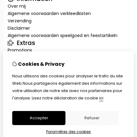
Over mij
Algemene voorwaarden verkleedkisten
Verzending
Disclaimer
Algemene voorwaarden speelgoed en feestartikeln
Extras
Promotions
Mon compte
Cookies & Privacy
Inloggen
Historique de commandes
Nous utilisons des cookies pour analyser le trafic du site
Liste de souhaits
Web.Nous partageons également des informations sur
Service client
votre utilisation de notre site avec nos partenaires pour
Nous contacter
l'analyse.
Lisez notre déclaration de cookie
ici
Retour de marchandise
Plan du site
Accepter
Refuser
Paramètres des cookies
© Copyright 2026 |
TSB