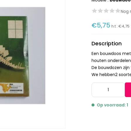
Modèle :
bouwdoo
Nog 
€5,75
h.t :
€4,75
Description
Een bouwdoos met 
houten onderdelen
De bouwdozen zijn 
We hebben2 soorten
Op voorraad: 1