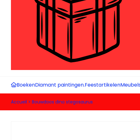
Boeken
Diamant paintingen.
Feestartikelen
Meubel
Accueil
>
Bouwdoos dino stegosaurus