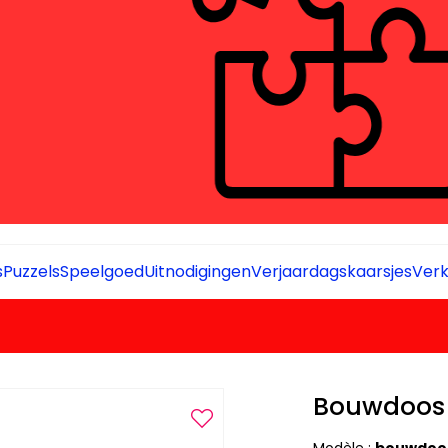
s
Puzzels
Speelgoed
Uitnodigingen
Verjaardagskaarsjes
Verk
Bouwdoos 