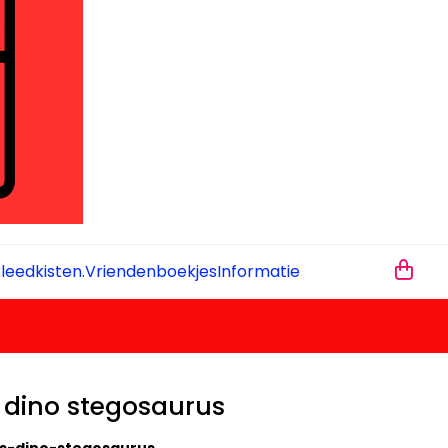
leedkisten.
Vriendenboekjes
Informatie
dino stegosaurus