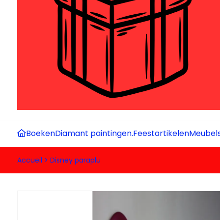
Boeken
Diamant paintingen.
Feestartikelen
Meubel
Accueil
>
Disney paraplu