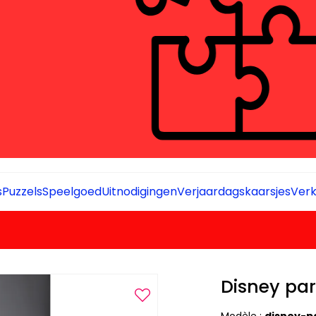
s
Puzzels
Speelgoed
Uitnodigingen
Verjaardagskaarsjes
Verk
Disney pa