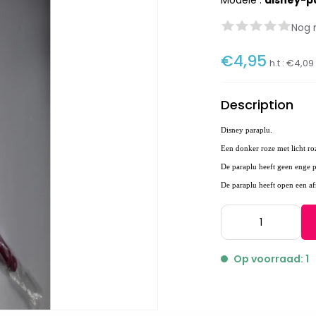
Modèle :
disney-p
Nog 
€4,95
h.t :
€4,09
Description
Disney paraplu.
Een donker roze met licht roz
De paraplu heeft geen enge pu
De paraplu heeft open een a
Op voorraad: 1