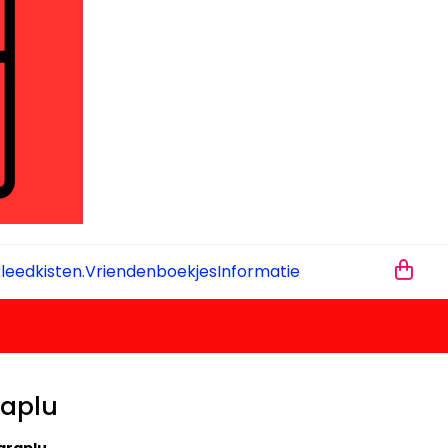
leedkisten.
Vriendenboekjes
Informatie
raplu