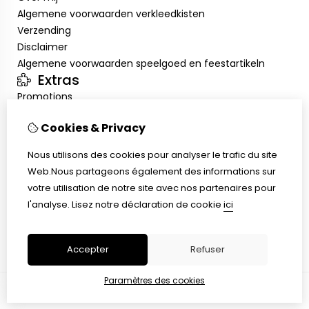
Algemene voorwaarden verkleedkisten
Verzending
Disclaimer
Algemene voorwaarden speelgoed en feestartikeln
Extras
Promotions
Mon compte
Cookies & Privacy
Inloggen
Historique de commandes
Nous utilisons des cookies pour analyser le trafic du site
Liste de souhaits
Web.Nous partageons également des informations sur
Service client
votre utilisation de notre site avec nos partenaires pour
Nous contacter
l'analyse.
Lisez notre déclaration de cookie
ici
Retour de marchandise
Plan du site
Accepter
Refuser
Paramètres des cookies
© Copyright 2026 |
TSB