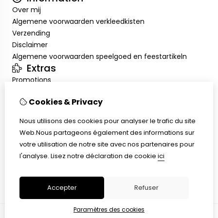
Over mij
Algemene voorwaarden verkleedkisten
Verzending
Disclaimer
Algemene voorwaarden speelgoed en feestartikeln
Extras
Promotions
Mon compte
Cookies & Privacy
Inloggen
Historique de commandes
Nous utilisons des cookies pour analyser le trafic du site
Liste de souhaits
Web.Nous partageons également des informations sur
Service client
votre utilisation de notre site avec nos partenaires pour
Nous contacter
l'analyse.
Lisez notre déclaration de cookie
ici
Retour de marchandise
Plan du site
Accepter
Refuser
Paramètres des cookies
© Copyright 2026 |
TSB