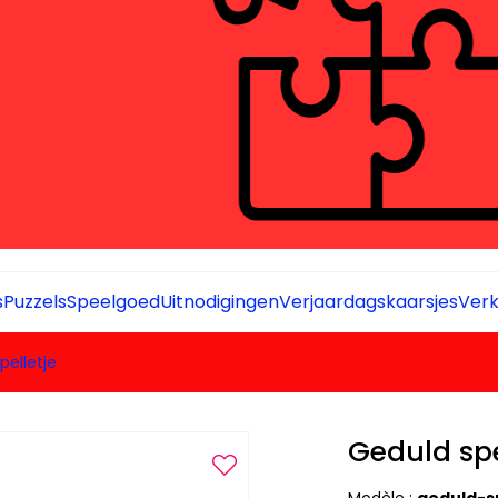
s
Puzzels
Speelgoed
Uitnodigingen
Verjaardagskaarsjes
Verk
pelletje
Geduld spe