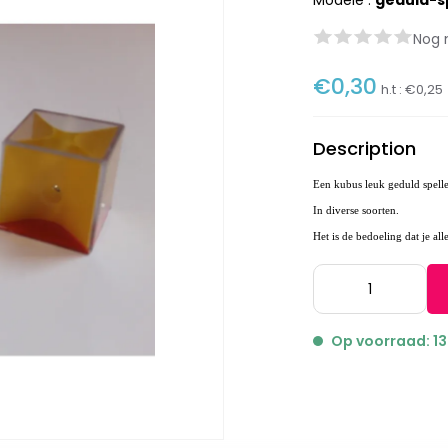
Modèle :
geduld-sp
Nog 
€0,30
h.t :
€0,25
Description
Een kubus leuk geduld spelle
In diverse soorten.
Het is de bedoeling dat je alle
Op voorraad: 13