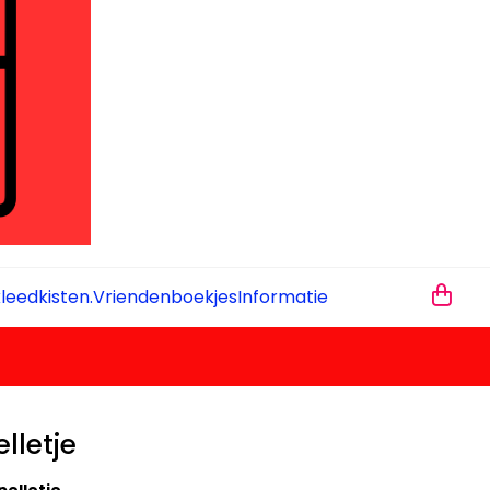
leedkisten.
Vriendenboekjes
Informatie
lletje