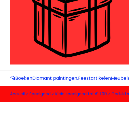
Boeken
Diamant paintingen.
Feestartikelen
Meubel
Accueil
>
Speelgoed
>
Klein speelgoed tot € 1,00
>
Geduld s