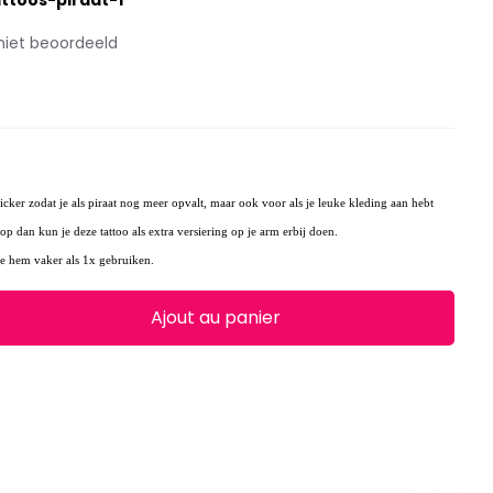
attoos-piraat-1
niet beoordeeld
sticker zodat je als piraat nog meer opvalt, maar ook voor als je leuke kleding aan hebt
op dan kun je deze tattoo als extra versiering op je arm erbij doen.
 je hem vaker als 1x gebruiken.
Ajout au panier