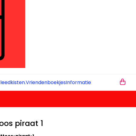
leedkisten.
Vriendenboekjes
Informatie
toos piraat 1