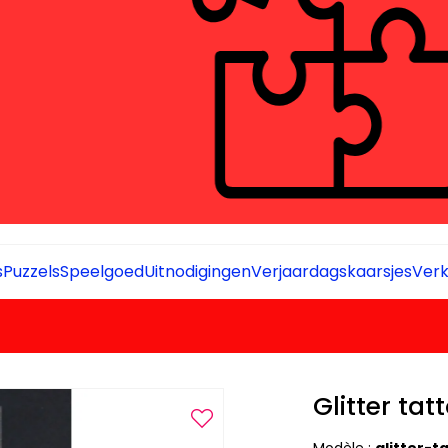
s
Puzzels
Speelgoed
Uitnodigingen
Verjaardagskaarsjes
Verk
Glitter tat