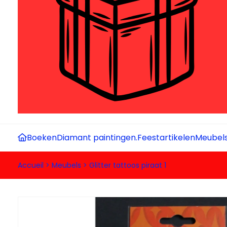
Boeken
Diamant paintingen.
Feestartikelen
Meubel
Accueil
>
Meubels
>
Glitter tattoos piraat 1