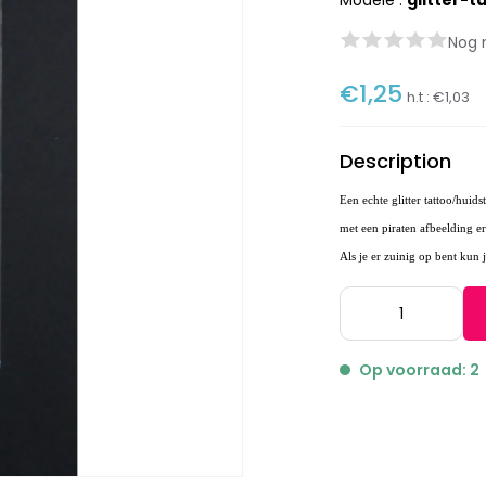
Modèle :
glitter-t
Nog 
€1,25
h.t :
€1,03
Description
Een echte glitter tattoo/huid
met een piraten afbeelding er
Als je er zuinig op bent kun
Op voorraad: 2