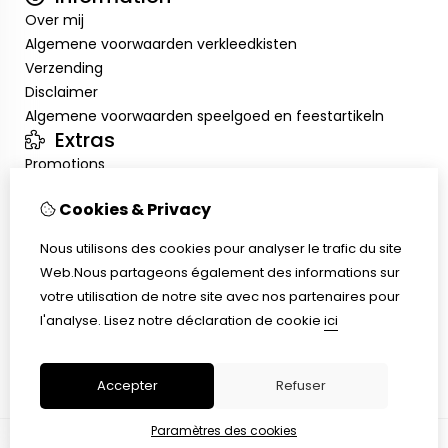
Over mij
Algemene voorwaarden verkleedkisten
Verzending
Disclaimer
Algemene voorwaarden speelgoed en feestartikeln
Extras
Promotions
Mon compte
Cookies & Privacy
Inloggen
Historique de commandes
Nous utilisons des cookies pour analyser le trafic du site
Liste de souhaits
Web.Nous partageons également des informations sur
Service client
votre utilisation de notre site avec nos partenaires pour
Nous contacter
l'analyse.
Lisez notre déclaration de cookie
ici
Retour de marchandise
Plan du site
Accepter
Refuser
Paramètres des cookies
© Copyright 2026 |
TSB