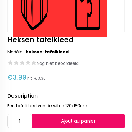
Heksen tafelkleed
Modèle :
heksen-tafelkleed
Nog niet beoordeeld
€3,99
h.t :
€3,30
Description
Een tafelkleed van de witch 120x180cm.
Ajout au panier