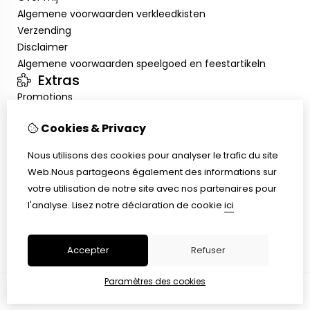
Algemene voorwaarden verkleedkisten
Verzending
Disclaimer
Algemene voorwaarden speelgoed en feestartikeln
Extras
Promotions
Mon compte
Cookies & Privacy
Inloggen
Historique de commandes
Nous utilisons des cookies pour analyser le trafic du site
Liste de souhaits
Web.Nous partageons également des informations sur
Service client
votre utilisation de notre site avec nos partenaires pour
Nous contacter
l'analyse.
Lisez notre déclaration de cookie
ici
Retour de marchandise
Plan du site
Accepter
Refuser
Paramètres des cookies
© Copyright 2026 |
TSB