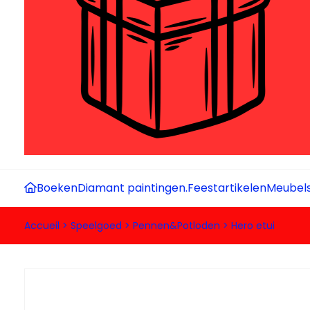
Boeken
Diamant paintingen.
Feestartikelen
Meubel
Accueil
>
Speelgoed
>
Pennen&Potloden
>
Hero etui