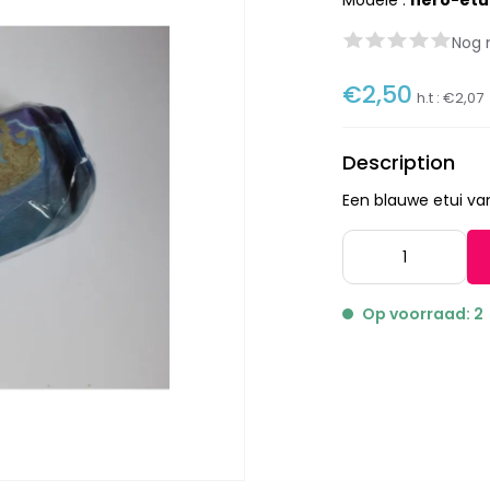
Modèle :
hero-etu
Nog 
€2,50
h.t :
€2,07
Description
Een blauwe etui va
Op voorraad: 2