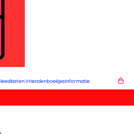
leedkisten.
Vriendenboekjes
Informatie