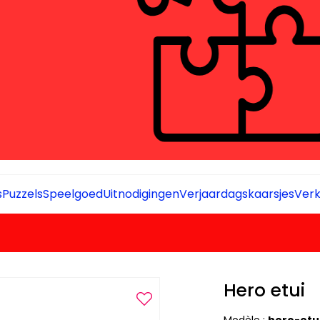
s
Puzzels
Speelgoed
Uitnodigingen
Verjaardagskaarsjes
Verk
Hero etui