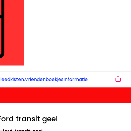
leedkisten.
Vriendenboekjes
Informatie
ord transit geel