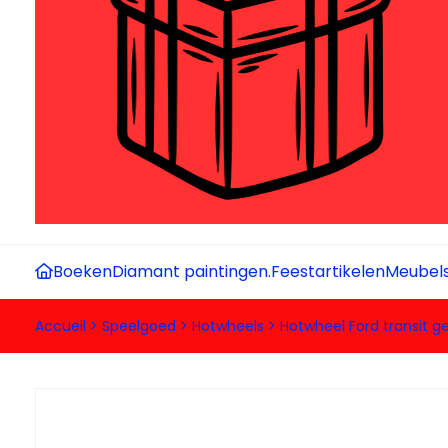
Boeken
Diamant paintingen.
Feestartikelen
Meubel
Accueil
>
Speelgoed
>
Hotwheels
>
Hotwheel Ford transit ge