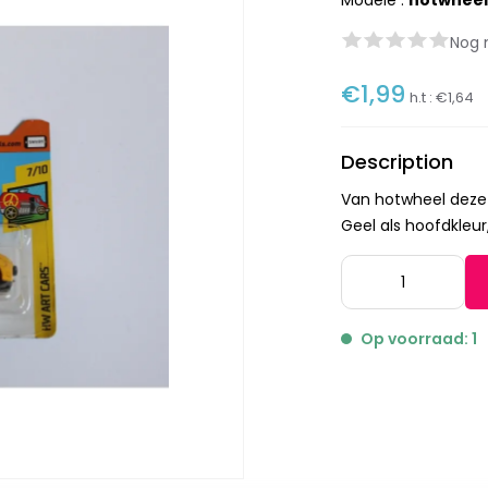
Modèle :
hotwheel
Nog 
€1,99
h.t :
€1,64
Description
Van hotwheel deze 
Geel als hoofdkleur
Op voorraad: 1