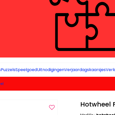
s
Puzzels
Speelgoed
Uitnodigingen
Verjaardagskaarsjes
Verk
el
Hotwheel F