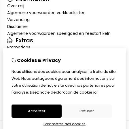
Over mij
Algemene voorwaarden verkleedkisten
Verzending
Disclaimer
Algemene voorwaarden speelgoed en feestartikeln
Extras
Promotions
Mon compte
Cookies & Privacy
Inloggen
Historique de commandes
Nous utilisons des cookies pour analyser le trafic du site
Liste de souhaits
Web.Nous partageons également des informations sur
Service client
votre utilisation de notre site avec nos partenaires pour
Nous contacter
l'analyse.
Lisez notre déclaration de cookie
ici
Retour de marchandise
Plan du site
Accepter
Refuser
Paramètres des cookies
© Copyright 2026 |
TSB