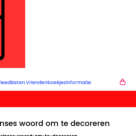
leedkisten.
Vriendenboekjes
Informatie
inses woord om te decoreren