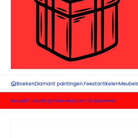
Boeken
Diamant paintingen.
Feestartikelen
Meubel
Accueil
>
Houten prinses woord om te decoreren