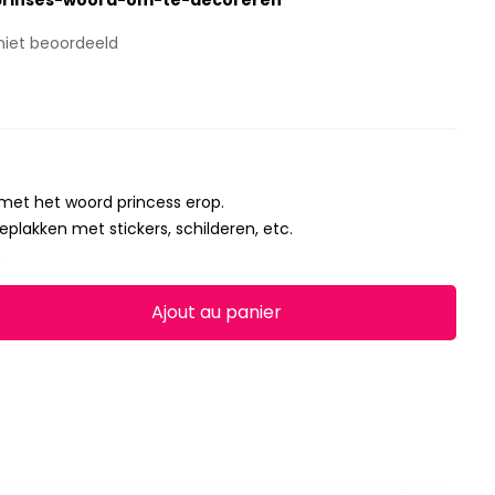
prinses-woord-om-te-decoreren
niet beoordeeld
met het woord princess erop.
eplakken met stickers, schilderen, etc.
.
Ajout au panier