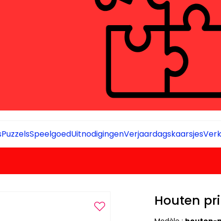
s
Puzzels
Speelgoed
Uitnodigingen
Verjaardagskaarsjes
Verk
Houten pr