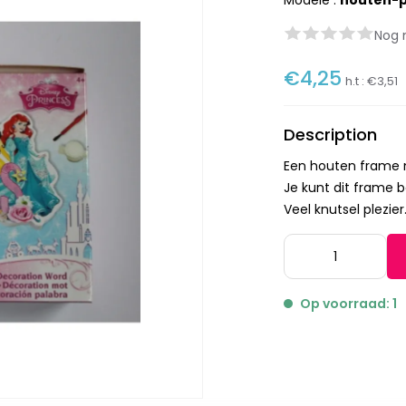
Modèle :
houten-
Nog 
€4,25
h.t :
€3,51
Description
Een houten frame 
Je kunt dit frame b
Veel knutsel plezier
Op voorraad: 1