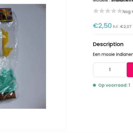
Modèle :
indianen
Nog 
€2,50
h.t :
€2,07
Description
Een mooie indianen
Op voorraad: 1