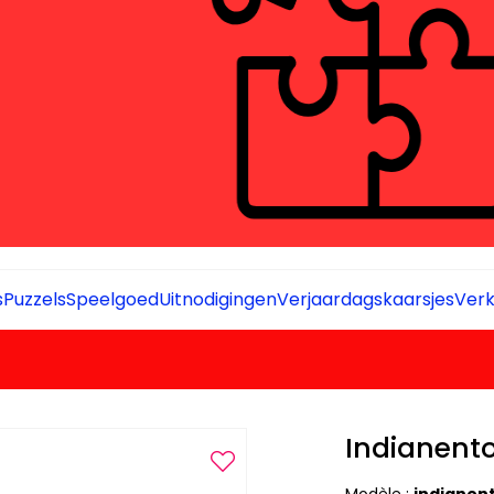
s
Puzzels
Speelgoed
Uitnodigingen
Verjaardagskaarsjes
Verk
Indianento