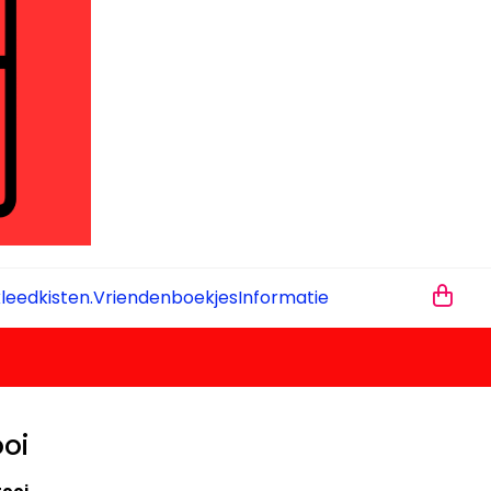
leedkisten.
Vriendenboekjes
Informatie
oi