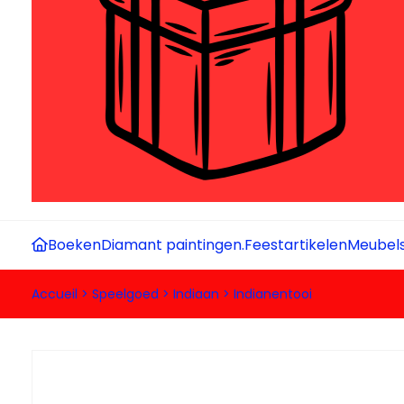
Boeken
Diamant paintingen.
Feestartikelen
Meubel
Accueil
>
Speelgoed
>
Indiaan
>
Indianentooi