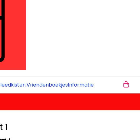
leedkisten.
Vriendenboekjes
Informatie
t 1