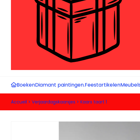
Boeken
Diamant paintingen.
Feestartikelen
Meubel
Accueil
>
Verjaardagskaarsjes
>
Kaars taart 1