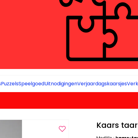
s
Puzzels
Speelgoed
Uitnodigingen
Verjaardagskaarsjes
Verk
Kaars taar