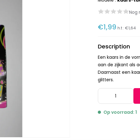
Modèle :
kaars-ta
Nog 
€1,99
h.t :
€1,64
Description
Een kaars in de vo
aan de zijkant als 
Daarnaast een kaars
glitters.
Op voorraad: 1