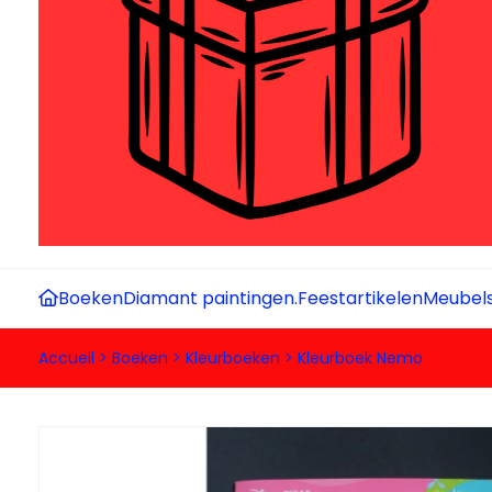
Boeken
Diamant paintingen.
Feestartikelen
Meubel
Accueil
>
Boeken
>
Kleurboeken
>
Kleurboek Nemo