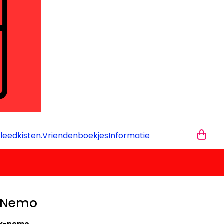
leedkisten.
Vriendenboekjes
Informatie
k Nemo