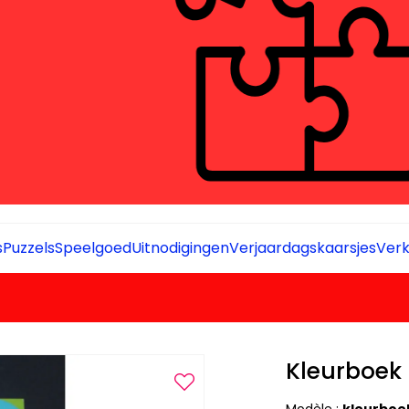
s
Puzzels
Speelgoed
Uitnodigingen
Verjaardagskaarsjes
Verk
Kleurboe