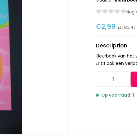
Modèle :
kleurbo
Nog 
€2,99
h.t :
€2,47
Description
Kleurboek van het v
Er zit ook een verj
Op voorraad: 1