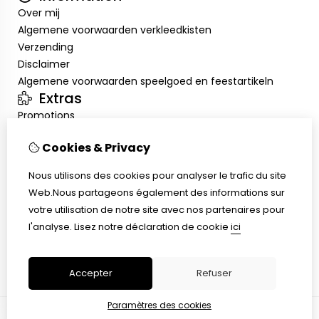
Over mij
Algemene voorwaarden verkleedkisten
Verzending
Disclaimer
Algemene voorwaarden speelgoed en feestartikeln
Extras
Promotions
Mon compte
Cookies & Privacy
Inloggen
Historique de commandes
Nous utilisons des cookies pour analyser le trafic du site
Liste de souhaits
Web.Nous partageons également des informations sur
Service client
votre utilisation de notre site avec nos partenaires pour
Nous contacter
l'analyse.
Lisez notre déclaration de cookie
ici
Retour de marchandise
Plan du site
Accepter
Refuser
Paramètres des cookies
© Copyright 2026 |
TSB