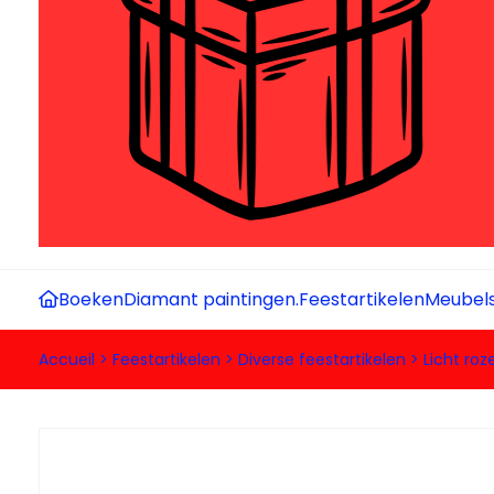
Boeken
Diamant paintingen.
Feestartikelen
Meubel
Accueil
>
Feestartikelen
>
Diverse feestartikelen
>
Licht roz