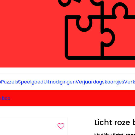
s
Puzzels
Speelgoed
Uitnodigingen
Verjaardagskaarsjes
Verk
e boa
Licht roze