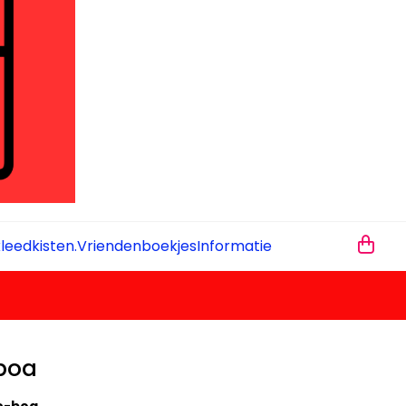
leedkisten.
Vriendenboekjes
Informatie
 boa