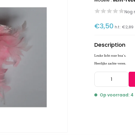
Modèle :
licht-ro
Nog 
€3,50
h.t :
€2,89
Description
Leuke licht roze boa`s.
Heerlijke zachte veren.
Op voorraad: 4