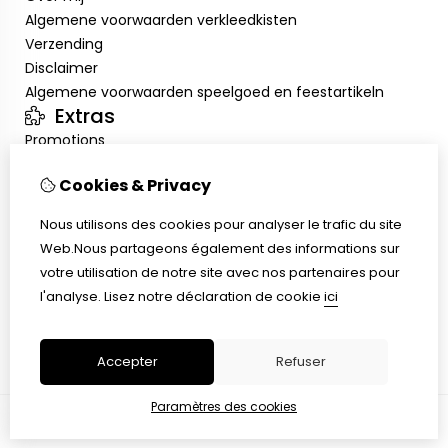
Algemene voorwaarden verkleedkisten
Verzending
Disclaimer
Algemene voorwaarden speelgoed en feestartikeln
Extras
Promotions
Mon compte
Cookies & Privacy
Inloggen
Historique de commandes
Nous utilisons des cookies pour analyser le trafic du site
Liste de souhaits
Web.Nous partageons également des informations sur
Service client
votre utilisation de notre site avec nos partenaires pour
Nous contacter
l'analyse.
Lisez notre déclaration de cookie
ici
Retour de marchandise
Plan du site
Accepter
Refuser
Paramètres des cookies
© Copyright 2026 |
TSB