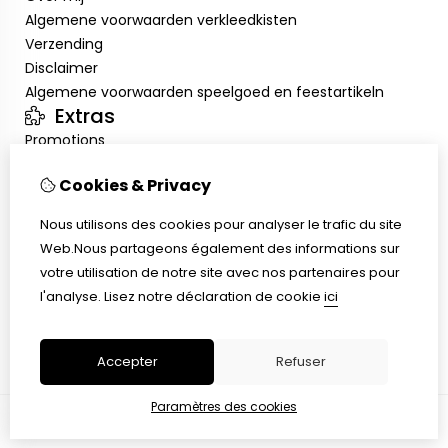
Algemene voorwaarden verkleedkisten
Verzending
Disclaimer
Algemene voorwaarden speelgoed en feestartikeln
Extras
Promotions
Mon compte
Cookies & Privacy
Inloggen
Historique de commandes
Nous utilisons des cookies pour analyser le trafic du site
Liste de souhaits
Web.Nous partageons également des informations sur
Service client
votre utilisation de notre site avec nos partenaires pour
Nous contacter
l'analyse.
Lisez notre déclaration de cookie
ici
Retour de marchandise
Plan du site
Accepter
Refuser
Paramètres des cookies
© Copyright 2026 |
TSB