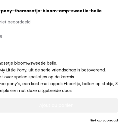
e-pony-themasetje-bloom-amp-sweetie-belle
niet beoordeeld
39
masetje bloom&sweetie belle.
 Little Pony, uit de serie vriendschap is betoverend.
t over spelen spelletjes op de kermis.
wee pony`s, een kast met appels+beertje, ballon op stokje, 3
peelplezier met deze uitgebreide doos.
Ajout au panier
Niet op voorraad