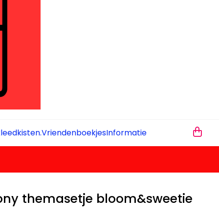
leedkisten.
Vriendenboekjes
Informatie
 Pony themasetje bloom&sweetie