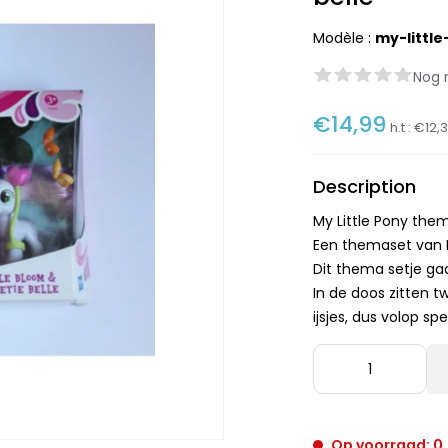
Modèle :
my-littl
Nog 
€14,99
h.t :
€12,
Description
My Little Pony the
Een themaset van My
Dit thema setje gaa
In de doos zitten t
ijsjes, dus volop s
Op voorraad: 0