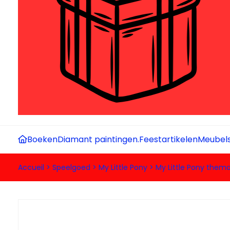
Boeken
Diamant paintingen.
Feestartikelen
Meubel
Accueil
>
Speelgoed
>
My Little Pony
>
My Little Pony them