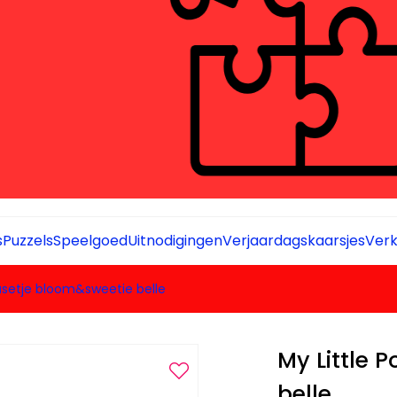
s
Puzzels
Speelgoed
Uitnodigingen
Verjaardagskaarsjes
Verk
asetje bloom&sweetie belle
My Little
belle