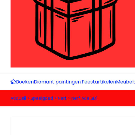
Boeken
Diamant paintingen.
Feestartikelen
Meubel
Accueil
>
Speelgoed
>
Nerf
>
Nerf Ace SD1