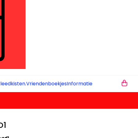
leedkisten.
Vriendenboekjes
Informatie
D1