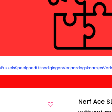
s
Puzzels
Speelgoed
Uitnodigingen
Verjaardagskaarsjes
Verk
Nerf Ace S