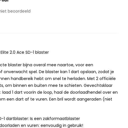
-sd1
niet beoordeeld
lite 2.0 Ace SD-1 blaster
e blaster bijna overal mee naartoe, voor een
f onverwacht spel. De blaster kan 1 dart opslaan, zodat je
nnen handbereik hebt om snel te herladen. Met 2 officiële
ts, om binnen en buiten mee te schieten. Gevechtsklaar
: laad 1 dart voorin de loop, haal de doorlaadhendel over en
om een dart af te vuren. Een bril wordt aangeraden (niet
SD-1 dartblaster: Is een zakformaatblaster
 doorladen en vuren: eenvoudig in gebruik!