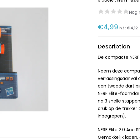
Modèle :
nerf-ace
Nog 
€4,99
h.t :
€4,12
Description
De compacte NERF E
Neem deze compact
verrassingsaanval o
een tweede dart bi
NERF Elite-foamdar
na 3 snelle stappen
druk op de trekker 
inbegrepen).
NERF Elite 2.0 Ace 
Gemakkelijk laden,