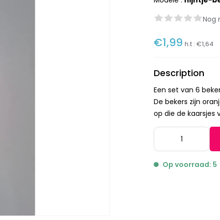
Modèle :
nijntje-b
Nog 
€1,99
h.t :
€1,64
Description
Een set van 6 beker
De bekers zijn oran
op die de kaarsjes v
Op voorraad: 5