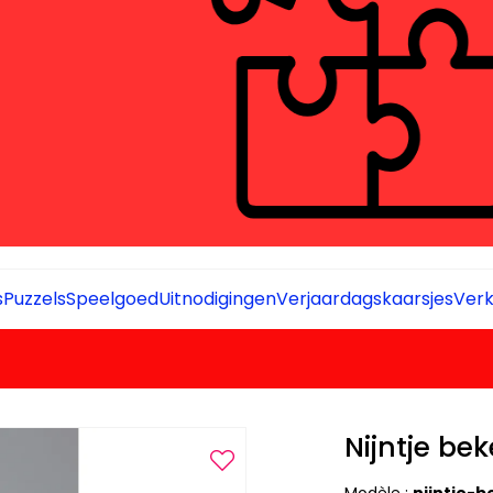
s
Puzzels
Speelgoed
Uitnodigingen
Verjaardagskaarsjes
Verk
Nijntje bek