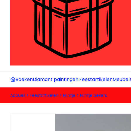
Boeken
Diamant paintingen.
Feestartikelen
Meubel
Accueil
>
Feestartikelen
>
Nijntje
>
Nijntje bekers