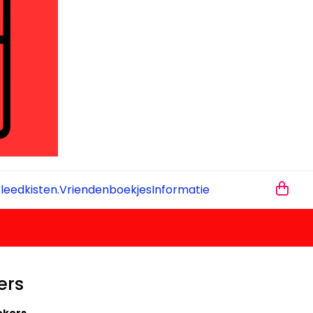
leedkisten.
Vriendenboekjes
Informatie
ers