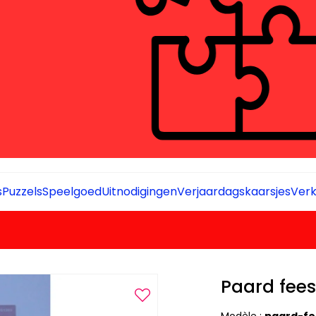
s
Puzzels
Speelgoed
Uitnodigingen
Verjaardagskaarsjes
Verk
Paard fees