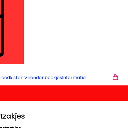
leedkisten.
Vriendenboekjes
Informatie
tzakjes