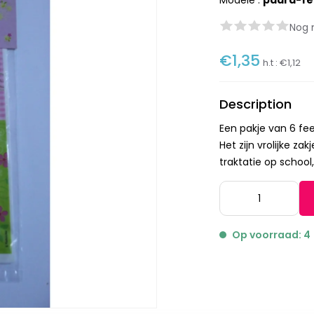
Modèle :
paard-fe
Nog 
€1,35
h.t :
€1,12
Description
Een pakje van 6 fe
Het zijn vrolijke z
traktatie op school,
Op voorraad: 4