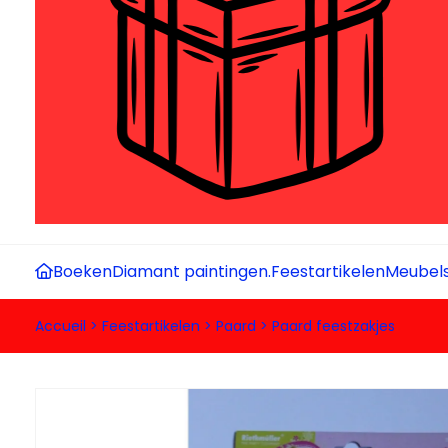
Boeken
Diamant paintingen.
Feestartikelen
Meubel
Accueil
>
Feestartikelen
>
Paard
>
Paard feestzakjes