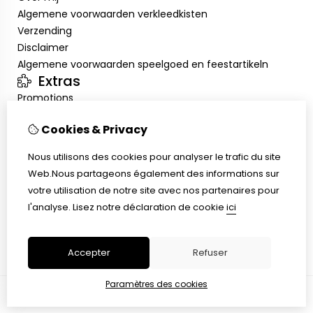
Algemene voorwaarden verkleedkisten
Verzending
Disclaimer
Algemene voorwaarden speelgoed en feestartikeln
Extras
Promotions
Mon compte
Cookies & Privacy
Inloggen
Historique de commandes
Nous utilisons des cookies pour analyser le trafic du site
Liste de souhaits
Web.Nous partageons également des informations sur
Service client
votre utilisation de notre site avec nos partenaires pour
Nous contacter
l'analyse.
Lisez notre déclaration de cookie
ici
Retour de marchandise
Plan du site
Accepter
Refuser
Paramètres des cookies
© Copyright 2026 |
TSB