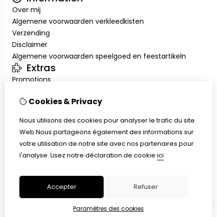
Over mij
Algemene voorwaarden verkleedkisten
Verzending
Disclaimer
Algemene voorwaarden speelgoed en feestartikeln
Extras
Promotions
Mon compte
Cookies & Privacy
Inloggen
Historique de commandes
Nous utilisons des cookies pour analyser le trafic du site
Liste de souhaits
Web.Nous partageons également des informations sur
Service client
votre utilisation de notre site avec nos partenaires pour
Nous contacter
l'analyse.
Lisez notre déclaration de cookie
ici
Retour de marchandise
Plan du site
Accepter
Refuser
Paramètres des cookies
© Copyright 2026 |
TSB