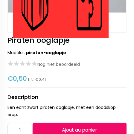
Piraten ooglapje
Modèle :
piraten-ooglapje
Nog niet beoordeeld
€0,50
h.t :
€0,41
Description
Een echt zwart piraten ooglapje, met een doodskop
erop.
Ajout au panier