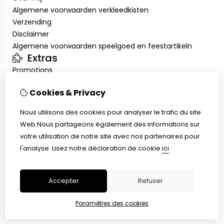
Algemene voorwaarden verkleedkisten
Verzending
Disclaimer
Algemene voorwaarden speelgoed en feestartikeln
Extras
Promotions
Mon compte
Cookies & Privacy
Inloggen
Historique de commandes
Nous utilisons des cookies pour analyser le trafic du site
Liste de souhaits
Web.Nous partageons également des informations sur
Service client
votre utilisation de notre site avec nos partenaires pour
Nous contacter
l'analyse.
Lisez notre déclaration de cookie
ici
Retour de marchandise
Plan du site
Accepter
Refuser
Paramètres des cookies
© Copyright 2026 |
TSB