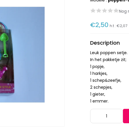
Modèle :
poppen-s
Nog 
€2,50
h.t :
€2,07
Description
Leuk poppen setje.
In het pakketje zit;
1 popje,
1 harkjes,
1 schep&zeefje,
2 schepjes,
1 gieter,
1 emmer.