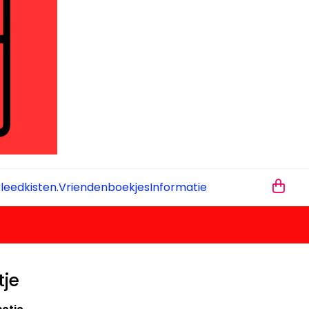
leedkisten.
Vriendenboekjes
Informatie
tje