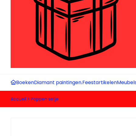
Boeken
Diamant paintingen.
Feestartikelen
Meubel
Accueil
>
Poppen setje