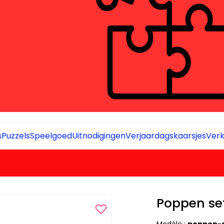
s
Puzzels
Speelgoed
Uitnodigingen
Verjaardagskaarsjes
Verk
Poppen se