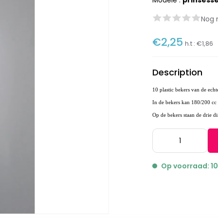
Modèle :
prinsess
Nog 
€2,25
h.t :
€1,86
Description
10 plastic
bekers van de echt
In de bekers kan 180/200 cc
Op de bekers staan de drie di
Op voorraad: 1