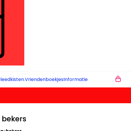
leedkisten.
Vriendenboekjes
Informatie
 bekers