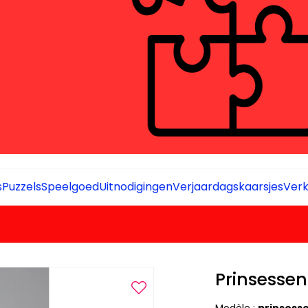
s
Puzzels
Speelgoed
Uitnodigingen
Verjaardagskaarsjes
Verk
Prinsessen