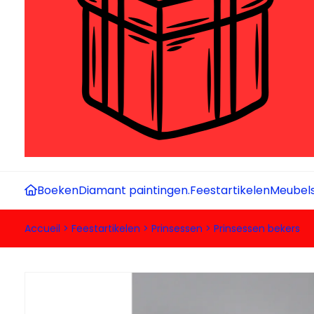
Boeken
Diamant paintingen.
Feestartikelen
Meubel
Accueil
>
Feestartikelen
>
Prinsessen
>
Prinsessen bekers