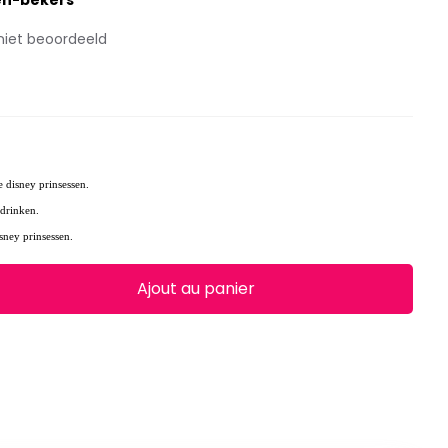
en-bekers
niet beoordeeld
e disney prinsessen.
 drinken.
sney prinsessen.
Ajout au panier
0