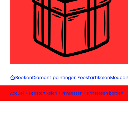
Boeken
Diamant paintingen.
Feestartikelen
Meubel
Accueil
>
Feestartikelen
>
Prinsessen
>
Prinsessen borden