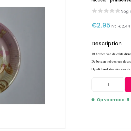
Modèle :
prinsess
Nog 
€2,95
h.t :
€2,44
Description
10 borden van de echte disne
De borden hebben een door
Op elk bord staat één van de 
Op voorraad: 9