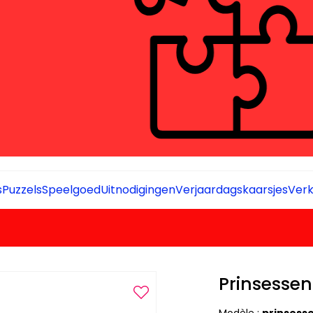
s
Puzzels
Speelgoed
Uitnodigingen
Verjaardagskaarsjes
Verk
Prinsesse