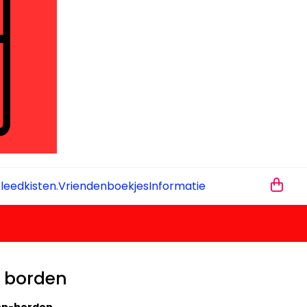
leedkisten.
Vriendenboekjes
Informatie
n borden