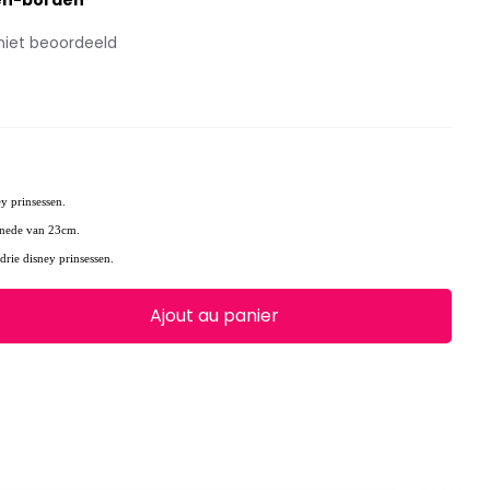
en-borden
niet beoordeeld
y prinsessen.
snede van 23cm.
drie disney prinsessen.
Ajout au panier