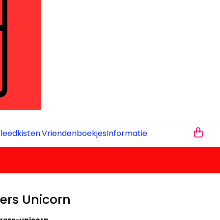
leedkisten.
Vriendenboekjes
Informatie
ers Unicorn