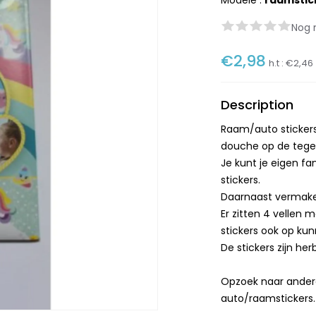
Modèle :
raamstic
Nog 
€2,98
h.t :
€2,46
Description
Raam/auto stickers
douche op de tegel
Je kunt je eigen f
stickers.
Daarnaast vermaken
Er zitten 4 vellen 
stickers ook op kun
De stickers zijn he
Opzoek naar andere
auto/raamstickers.