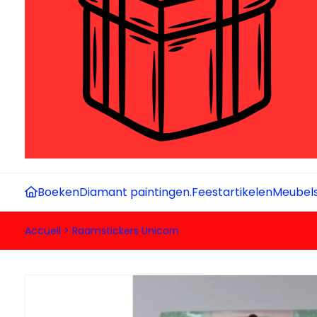
Boeken
Diamant paintingen.
Feestartikelen
Meubel
Accueil
>
Raamstickers Unicorn