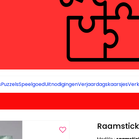
s
Puzzels
Speelgoed
Uitnodigingen
Verjaardagskaarsjes
Verk
Raamstick