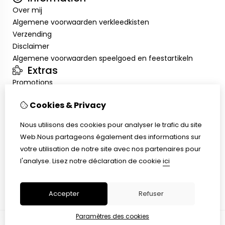
Over mij
Algemene voorwaarden verkleedkisten
Verzending
Disclaimer
Algemene voorwaarden speelgoed en feestartikeln
Extras
Promotions
Mon compte
Cookies & Privacy
Inloggen
Historique de commandes
Nous utilisons des cookies pour analyser le trafic du site
Liste de souhaits
Web.Nous partageons également des informations sur
Service client
votre utilisation de notre site avec nos partenaires pour
Nous contacter
l'analyse.
Lisez notre déclaration de cookie
ici
Retour de marchandise
Plan du site
Accepter
Refuser
Paramètres des cookies
© Copyright 2026 |
TSB