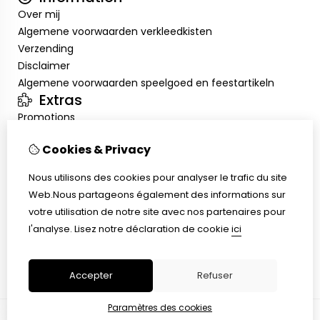
Over mij
Algemene voorwaarden verkleedkisten
Verzending
Disclaimer
Algemene voorwaarden speelgoed en feestartikeln
Extras
Promotions
Mon compte
Cookies & Privacy
Inloggen
Historique de commandes
Nous utilisons des cookies pour analyser le trafic du site
Liste de souhaits
Web.Nous partageons également des informations sur
Service client
votre utilisation de notre site avec nos partenaires pour
Nous contacter
l'analyse.
Lisez notre déclaration de cookie
ici
Retour de marchandise
Plan du site
Accepter
Refuser
Paramètres des cookies
© Copyright 2026 |
TSB