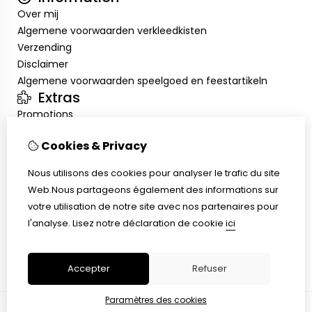
Over mij
Algemene voorwaarden verkleedkisten
Verzending
Disclaimer
Algemene voorwaarden speelgoed en feestartikeln
Extras
Promotions
Mon compte
Cookies & Privacy
Inloggen
Historique de commandes
Nous utilisons des cookies pour analyser le trafic du site
Liste de souhaits
Web.Nous partageons également des informations sur
Service client
votre utilisation de notre site avec nos partenaires pour
Nous contacter
l'analyse.
Lisez notre déclaration de cookie
ici
Retour de marchandise
Plan du site
Accepter
Refuser
Paramètres des cookies
© Copyright 2026 |
TSB