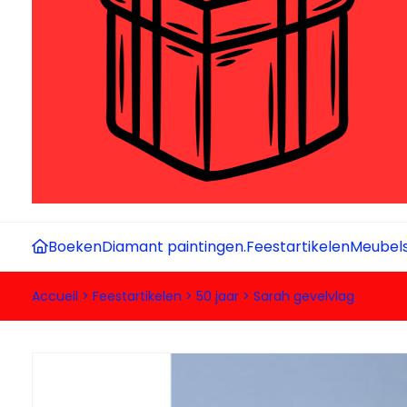
Boeken
Diamant paintingen.
Feestartikelen
Meubel
Accueil
>
Feestartikelen
>
50 jaar
>
Sarah gevelvlag