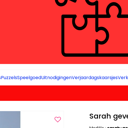
s
Puzzels
Speelgoed
Uitnodigingen
Verjaardagskaarsjes
Verk
Sarah gev