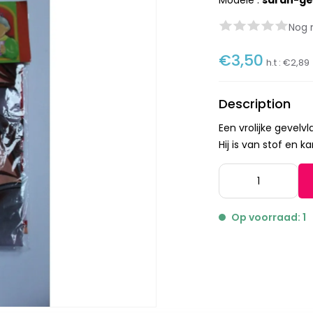
Modèle :
sarah-ge
Nog 
€3,50
h.t :
€2,89
Description
Een vrolijke gevel
Hij is van stof en 
Op voorraad: 1