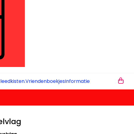
leedkisten.
Vriendenboekjes
Informatie
elvlag