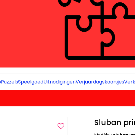
s
Puzzels
Speelgoed
Uitnodigingen
Verjaardagskaarsjes
Verk
Sluban pri