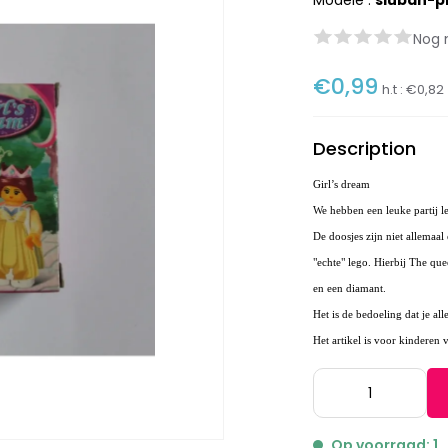
Modèle :
sluban-p
Nog 
€0,99
h.t :
€0,82
Description
Girl’s dream
We hebben een leuke partij l
De doosjes zijn niet allemaal
"echte" lego. Hierbij The qu
en een diamant.
Het is de bedoeling dat je all
Het artikel is voor kinderen v
Op voorraad: 1