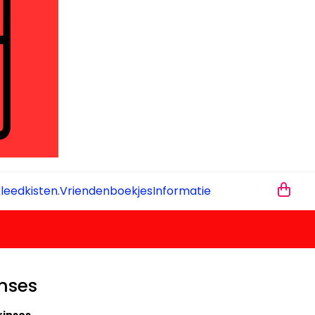
leedkisten.
Vriendenboekjes
Informatie
nses