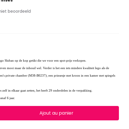
rinses
niet beoordeeld
ego Sluban op de kop getikt die we voor een spot-prijs verkopen.
 even mooi maar de inhoud wel. Verder is het een iets mindere kwaliteit lego als de
een's private chamber (M38-B0237); een prinsesje met kroon in een kamer met spiegels
es zelf in elkaar gaat zetten, het heeft 29 onderdelen in de verpakking.
anaf 6 jaar.
Ajout au panier