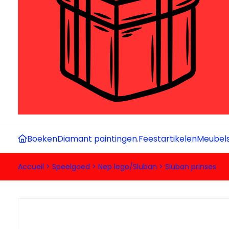
Boeken
Diamant paintingen.
Feestartikelen
Meubel
Accueil
>
Speelgoed
>
Nep lego/Sluban
>
Sluban prinses