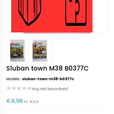
Sluban town M38 B0377C
Modèle :
sluban-town-m38-b0377c
Nog niet beoordeeld
€4,98
h.t :
€4,12