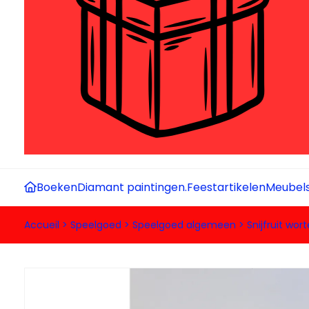
Boeken
Diamant paintingen.
Feestartikelen
Meubel
Accueil
>
Speelgoed
>
Speelgoed algemeen
>
Snijfruit wort