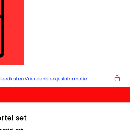
leedkisten.
Vriendenboekjes
Informatie
ortel set