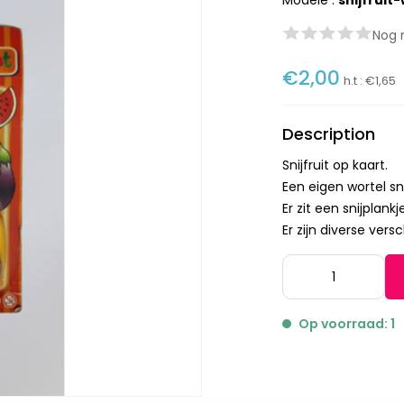
Modèle :
snijfruit
Nog 
€2,00
h.t :
€1,65
Description
Snijfruit op kaart.
Een eigen wortel sni
Er zit een snijplank
Er zijn diverse ver
Op voorraad: 1