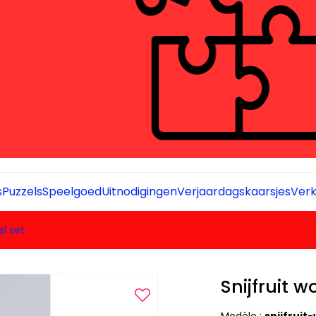
s
Puzzels
Speelgoed
Uitnodigingen
Verjaardagskaarsjes
Verk
el set
Snijfruit w