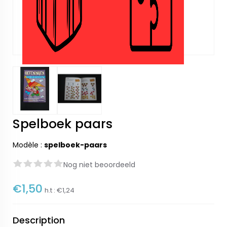
Spelboek paars
Modèle :
spelboek-paars
Nog niet beoordeeld
€1,50
h.t :
€1,24
Description