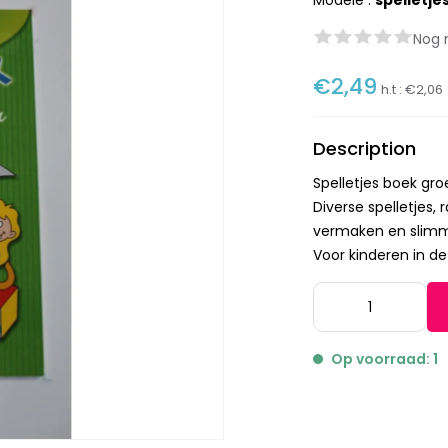
Modèle :
spelletj
Nog 
€2,49
h.t :
€2,06
Description
Spelletjes boek gro
Diverse spelletjes,
vermaken en slimm
Voor kinderen in de 
Op voorraad: 1