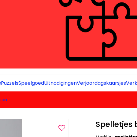
s
Puzzels
Speelgoed
Uitnodigingen
Verjaardagskaarsjes
Verk
roen
Spelletjes