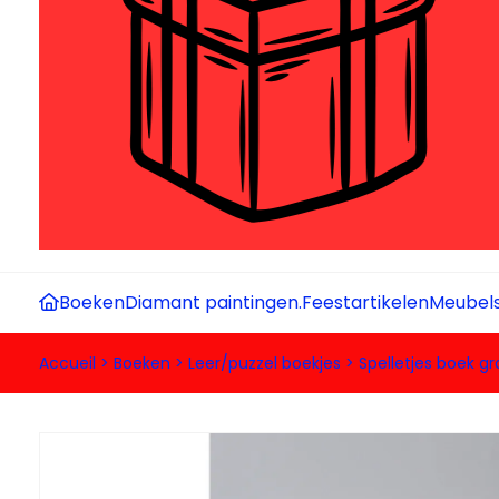
Boeken
Diamant paintingen.
Feestartikelen
Meubel
Accueil
>
Boeken
>
Leer/puzzel boekjes
>
Spelletjes boek g