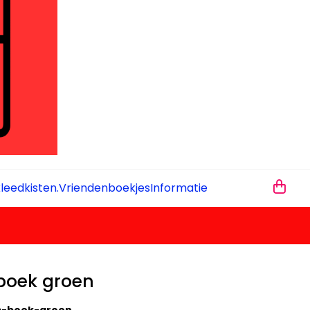
leedkisten.
Vriendenboekjes
Informatie
 boek groen