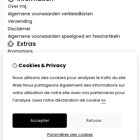
Over mij
Algemene voorwaarden verkleedkisten
Verzending
Disclaimer
Algemene voorwaarden speelgoed en feestartikeln
Extras
Promotions
Mon compte
Cookies & Privacy
Inloggen
Historique de commandes
Nous utilisons des cookies pour analyser le trafic du site
Liste de souhaits
Web.Nous partageons également des informations sur
Service client
votre utilisation de notre site avec nos partenaires pour
Nous contacter
l'analyse.
Lisez notre déclaration de cookie
ici
Retour de marchandise
Plan du site
Accepter
Refuser
Paramètres des cookies
© Copyright 2026 |
TSB