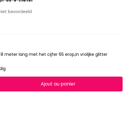
ijn-65-8-meter
niet beoordeeld
8 meter lang met het cijfer 65 erop,in vrolijke glitter
dig
Ajout au panier