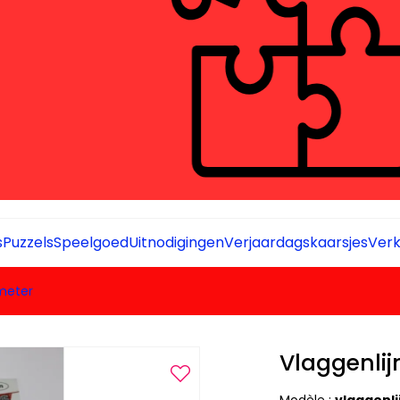
s
Puzzels
Speelgoed
Uitnodigingen
Verjaardagskaarsjes
Verk
 meter
Vlaggenlij