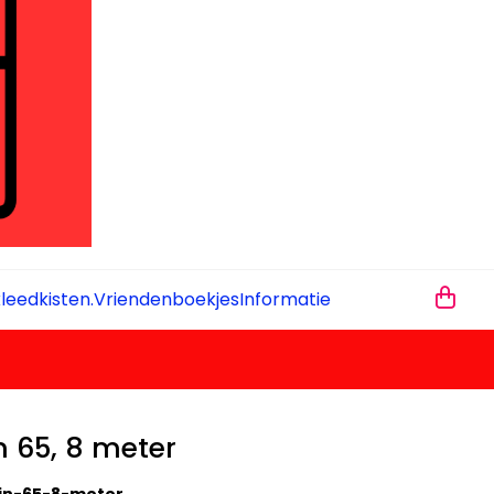
leedkisten.
Vriendenboekjes
Informatie
n 65, 8 meter