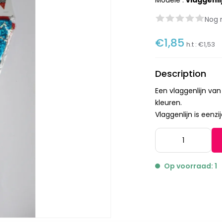
Modèle :
vlaggenl
Nog 
€1,85
h.t :
€1,53
Description
Een vlaggenlijn van 
kleuren.
Vlaggenlijn is eenzij
Op voorraad: 1