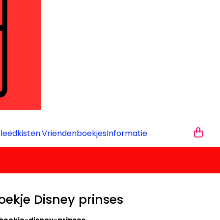
leedkisten.
Vriendenboekjes
Informatie
ekje Disney prinses