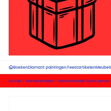
Boeken
Diamant paintingen.
Feestartikelen
Meubel
Accueil
>
Vriendenboekjes
>
Vriendenboekje Disney prinses