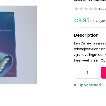
Modèle :
vrienden
Nog 
€8,95
h.t :
€7,40
Description
Een Disney prinses
vriendjes/vriendinn
zijn, lievelingskleu
heel veel meer. Op 
Op voorraad: 1