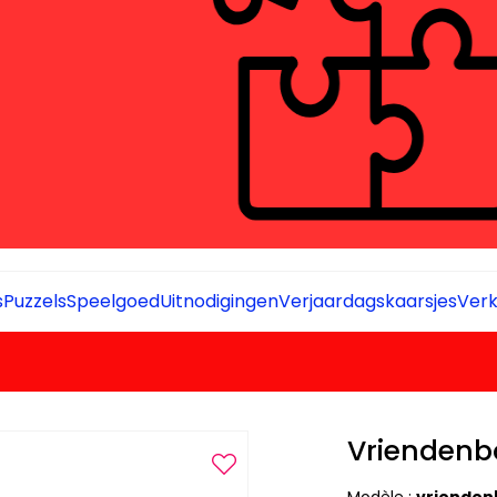
s
Puzzels
Speelgoed
Uitnodigingen
Verjaardagskaarsjes
Verk
Vriendenbo