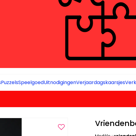
s
Puzzels
Speelgoed
Uitnodigingen
Verjaardagskaarsjes
Verk
Vriendenb