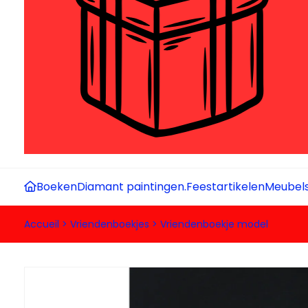
Boeken
Diamant paintingen.
Feestartikelen
Meubel
Accueil
>
Vriendenboekjes
>
Vriendenboekje model