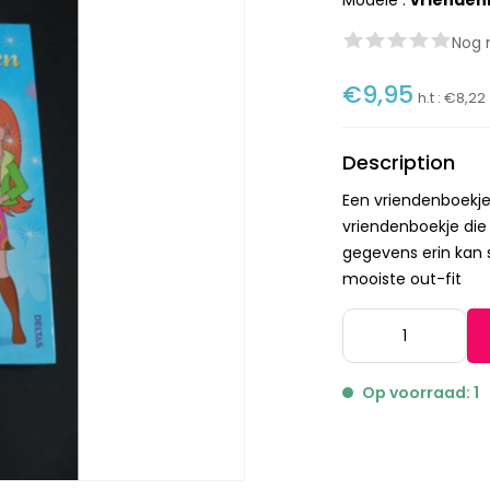
Modèle :
vrienden
Nog 
€9,95
h.t :
€8,22
Description
Een vriendenboekje 
vriendenboekje die 
gegevens erin kan s
mooiste out-fit
Op voorraad: 1