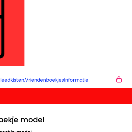
leedkisten.
Vriendenboekjes
Informatie
oekje model