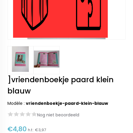
]vriendenboekje paard klein
blauw
Modèle :
vriendenboekje-paard-klein-blauw
Nog niet beoordeeld
€4,80
h.t :
€3,97